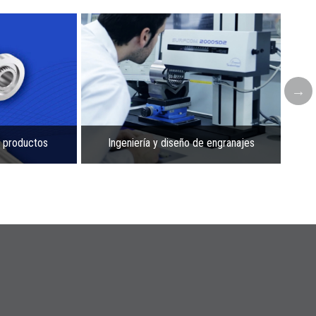
s productos
Ingeniería y diseño de engranajes
Asis