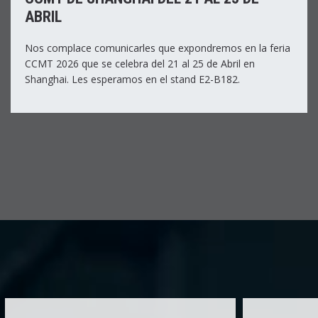
ABRIL
Nos complace comunicarles que expondremos en la feria
CCMT 2026 que se celebra del 21 al 25 de Abril en
Shanghai. Les esperamos en el stand E2-B182.