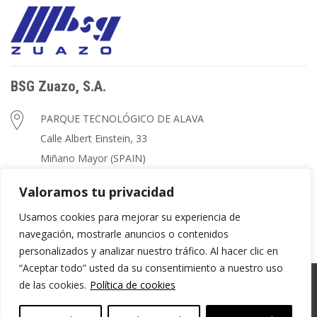
BSG Zuazo, S.A.
PARQUE TECNOLÓGICO DE ALAVA
Calle Albert Einstein, 33
Miñano Mayor (SPAIN)
+34 945 260 739
Valoramos tu privacidad
zuazo@zuazo.net
Usamos cookies para mejorar su experiencia de
navegación, mostrarle anuncios o contenidos
personalizados y analizar nuestro tráfico. Al hacer clic en
“Aceptar todo” usted da su consentimiento a nuestro uso
de las cookies.
Política de cookies
© Copyright
BSG Zuazo, S.A.
Condiciones de uso
Política de privacidad